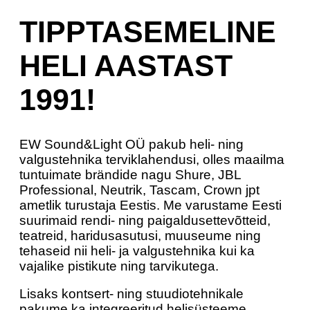
TIPPTASEMELINE
HELI AASTAST
1991!
EW Sound&Light OÜ pakub heli- ning
valgustehnika terviklahendusi, olles maailma
tuntuimate brändide nagu Shure, JBL
Professional, Neutrik, Tascam, Crown jpt
ametlik turustaja Eestis. Me varustame Eesti
suurimaid rendi- ning paigaldusettevõtteid,
teatreid, haridusasutusi, muuseume ning
tehaseid nii heli- ja valgustehnika kui ka
vajalike pistikute ning tarvikutega.
Lisaks kontsert- ning stuudiotehnikale
pakume ka integreeritud helisüsteeme