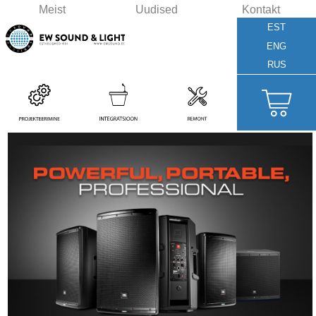
Meist
Uudised
Kontakt
EST
ENG
RUS